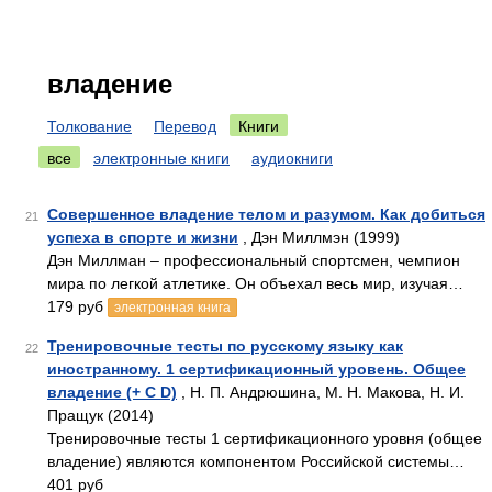
владение
Толкование
Перевод
Книги
все
электронные книги
аудиокниги
Совершенное владение телом и разумом. Как добиться
21
успеха в спорте и жизни
, Дэн Миллмэн (1999)
Дэн Миллман – профессиональный спортсмен, чемпион
мира по легкой атлетике. Он объехал весь мир, изучая…
179 руб
электронная книга
Тренировочные тесты по русскому языку как
22
иностранному. 1 сертификационный уровень. Общее
владение (+ С D)
, Н. П. Андрюшина, М. Н. Макова, Н. И.
Пращук (2014)
Тренировочные тесты 1 сертификационного уровня (общее
владе­ние) являются компонентом Российской системы…
401 руб