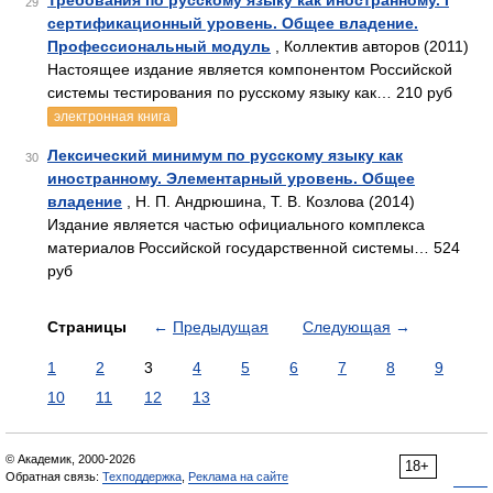
Требования по русскому языку как иностранному. I
29
сертификационный уровень. Общее владение.
Профессиональный модуль
, Коллектив авторов (2011)
Настоящее издание является компонентом Российской
системы тестирования по русскому языку как… 210 руб
электронная книга
Лексический минимум по русскому языку как
30
иностранному. Элементарный уровень. Общее
владение
, Н. П. Андрюшина, Т. В. Козлова (2014)
Издание является частью официального комплекса
материалов Российской государственной системы… 524
руб
Страницы
←
Предыдущая
Следующая
→
1
2
3
4
5
6
7
8
9
10
11
12
13
© Академик, 2000-2026
18+
Обратная связь:
Техподдержка
,
Реклама на сайте